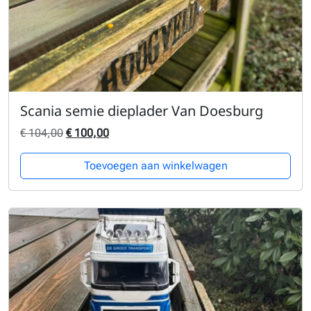
Scania semie dieplader Van Doesburg
Oorspronkelijke prijs was: € 104,00.
Huidige prijs is: € 100,00.
€
104,00
€
100,00
Toevoegen aan winkelwagen