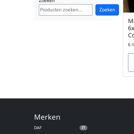
Zoeken
Zoeken
M
6x
C
€
1
Merken
DAF
21