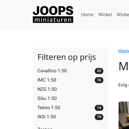
Home
Winkel
Wink
Hom
Filteren op prijs
M
Cavallino 1:50
22
IMC 1:50
16
Enig 
NZG 1:50
Siku 1:50
Tekno 1:50
14
WSI 1:50
19