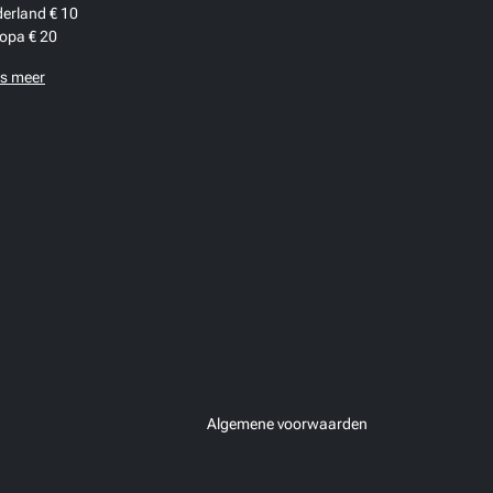
erland € 10
opa € 20
s meer
Algemene voorwaarden