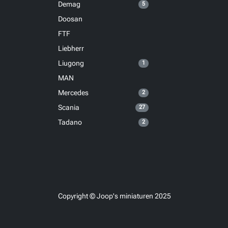
Demag
5
Doosan
FTF
Liebherr
Liugong
1
MAN
Mercedes
2
Scania
27
Tadano
2
Copyright © Joop's miniaturen 2025