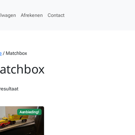
elwagen
Afrekenen
Contact
e
/ Matchbox
atchbox
resultaat
Aanbieding!