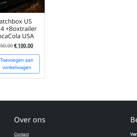
atchbox US
4 +Boxtrailer
ocaCola USA
Oorspronkelijke prijs was: € 150,00.
Huidige prijs is: € 100,00.
50,00
€
100,00
Toevoegen aan
winkelwagen
Over ons
B
Contact
Ver