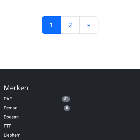
Posts navigation
1
2
»
Merken
DAF
21
Demag
5
Doosan
FTF
Liebherr