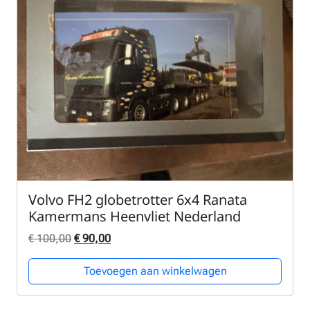
Volvo FH2 globetrotter 6x4 Ranata
Kamermans Heenvliet Nederland
Oorspronkelijke prijs was: € 100,00.
Huidige prijs is: € 90,00.
€
100,00
€
90,00
Toevoegen aan winkelwagen