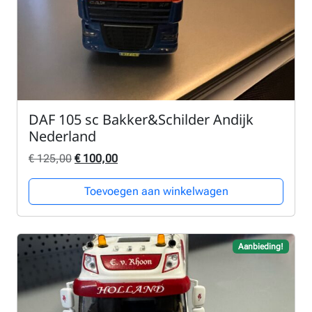
DAF 105 sc Bakker&Schilder Andijk
Nederland
Oorspronkelijke prijs was: € 125,00.
Huidige prijs is: € 100,00.
€
125,00
€
100,00
Toevoegen aan winkelwagen
Aanbieding!