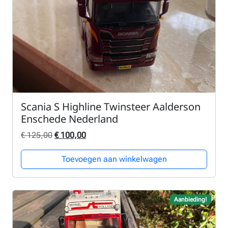
Scania S Highline Twinsteer Aalderson
Enschede Nederland
Oorspronkelijke prijs was: € 125,00.
Huidige prijs is: € 100,00.
€
125,00
€
100,00
Toevoegen aan winkelwagen
Aanbieding!