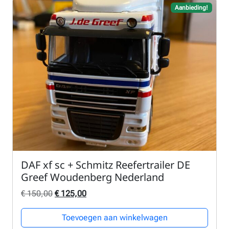
Aanbieding!
DAF xf sc + Schmitz Reefertrailer DE
Greef Woudenberg Nederland
Oorspronkelijke prijs was: € 150,00.
Huidige prijs is: € 125,00.
€
150,00
€
125,00
Toevoegen aan winkelwagen