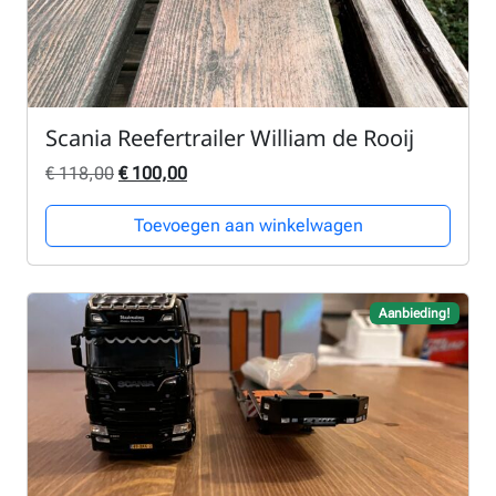
Scania Reefertrailer William de Rooij
Oorspronkelijke prijs was: € 118,00.
Huidige prijs is: € 100,00.
€
118,00
€
100,00
Toevoegen aan winkelwagen
Aanbieding!