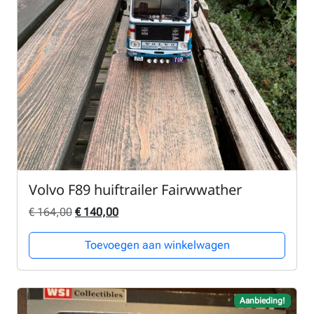
Volvo F89 huiftrailer Fairwwather
Oorspronkelijke prijs was: € 164,00.
Huidige prijs is: € 140,00.
€
164,00
€
140,00
Toevoegen aan winkelwagen
Aanbieding!