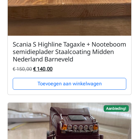
Scania S Highline Tagaxle + Nooteboom
semidieplader Staalcoating Midden
Nederland Barneveld
Oorspronkelijke prijs was: € 150,00.
Huidige prijs is: € 140,00.
€
150,00
€
140,00
Toevoegen aan winkelwagen
Aanbieding!