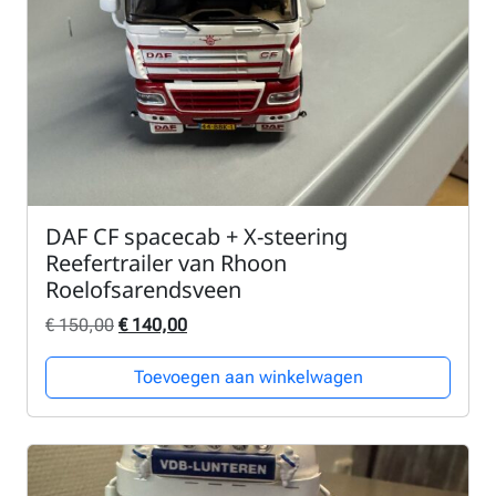
DAF CF spacecab + X-steering
Reefertrailer van Rhoon
Roelofsarendsveen
Oorspronkelijke prijs was: € 150,00.
Huidige prijs is: € 140,00.
€
150,00
€
140,00
Toevoegen aan winkelwagen