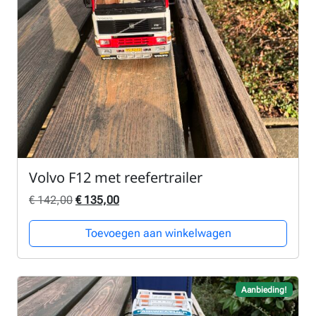
Volvo F12 met reefertrailer
Oorspronkelijke prijs was: € 142,00.
Huidige prijs is: € 135,00.
€
142,00
€
135,00
Toevoegen aan winkelwagen
Aanbieding!