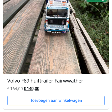
Volvo F89 huiftrailer Fairwwather
Oorspronkelijke prijs was: € 164,00.
Huidige prijs is: € 140,00.
€
164,00
€
140,00
Toevoegen aan winkelwagen