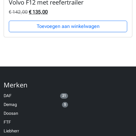
Volvo F12 met reefertrailer
Oorspronkelijke prijs was: € 142,00.
Huidige prijs is: € 135,00.
€
142,00
€
135,00
Toevoegen aan winkelwagen
Merken
DAF
21
Demag
5
Doosan
FTF
Liebherr